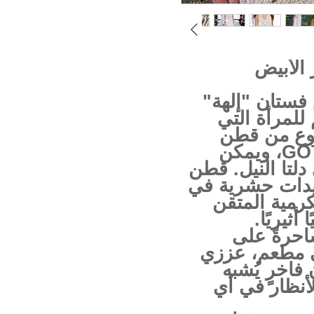
 الأبيض
 فستان "إلهة"
للمرأة التي
نوع من قطن
مصري عضوي معتمد من GOTS، ويمكن
دلتا النيل. قطن
مبيدات حشرية في
رمية المتقن
أثيريًا.
احرةً على
في مطعم، عززي
فاخرٍ يُشبه
أنظار في أي