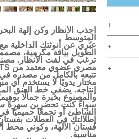
اجذب الأنظار وكن إلهة البحر
المتوسط
عبّري عن أنوثتكِ الداخلية مع
الطويل بياقة مكرمية، مصمم 
ترغب في لفت الأنظار. مص
الملابس من مصر
تتبعه بالكامل من مصدره في 
مختار يدويًا لا يستخدم أي 
إنتاجه. يضفي خط العنق المك
والمصنوع بخبرة جمالًا بوهيميًا 
سواءً كنتِ تحضرين سهرةً س
الشاطئ أو تجمعًا حميميًا 
إطلالتكِ في العطلات بفستانٍ 
فستان الآلهة، وكوني محط ال
مناسبة.