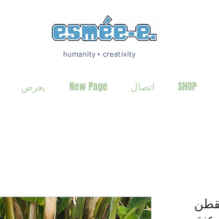
humanity + creativity
SHOP
اتصال
New Page
يعرض
لقطن
 عنق