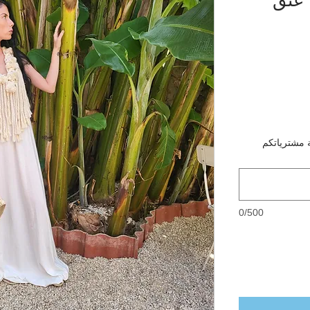
 مشترياتكم
0/500