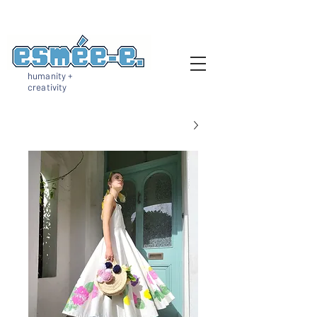
humanity +
creativity