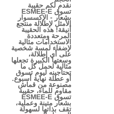
نقدم لكم حقيبة
تسوق ESMEE-E
بشعار - الإكسسوار
الأمثل لإطلالة منتجع
أنيقة! هذه الحقيبة
المرحة ومتعددة
الاستخدامات مثالية
لإضفاء لمسة شخصية
على أي إطلالة،
وسعتها الكبيرة تجعلها
مثالية لحمل كل ما
تحتاجينه ليوم تسوق
أو عطلة نهاية أسبوع.
مصنوعة من قماش
مقاوم للماء، حقيبة
تسوق ESMEE-E
بشعار متينة وعملية،
تقف بذاتها لسهولة