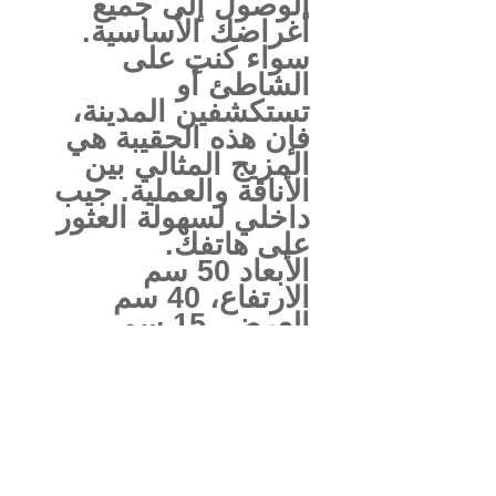
الوصول إلى جميع
أغراضك الأساسية.
سواء كنتِ على
الشاطئ أو
تستكشفين المدينة،
فإن هذه الحقيبة هي
المزيج المثالي بين
الأناقة والعملية. جيب
داخلي لسهولة العثور
على هاتفك.
الأبعاد 50 سم
الارتفاع، 40 سم
العرض، 15 سم
العمق.
بوليستر معاد تدويره
مع طباعة التسامي.
معلومات المنتج